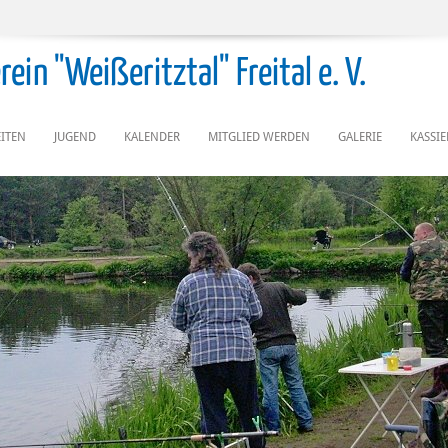
ein "Weißeritztal" Freital e. V.
ITEN
JUGEND
KALENDER
MITGLIED WERDEN
GALERIE
KASSI